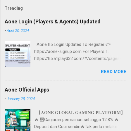
Trending
Aone Login (Players & Agents) Updated
-
April 20, 2024
Aone h5 Login Updated To Register 👉
https://aone-signup.com For Players 1.
https://h5.a1play332.com/#/contents/pages/h
ome 2.
READ MORE
https://h5.a1play331.com/#/contents/pages/h
ome 3.
https://h5.a1play330.com/#/contents/pages/h
Aone Official Apps
ome Agent (Back Office) 1.
-
January 25, 2024
https://a133sh.com/Account/BO_Login 2.
https://a133ag.com/Account/BO_Login You
【𝐀𝐎𝐍𝐄 𝐆𝐋𝐎𝐁𝐀𝐋 𝐆𝐀𝐌𝐈𝐍𝐆 𝐏𝐋𝐀𝐓𝐅𝐎𝐑𝐌】
can either come back to this page if you want
🔥 🆙Ganjaran permainan sehingga 12.8% 🔥
to know about Aone Global Gaming Latest
Deposit dan Cuci sendiri🔥Tak perlu melalui
Links.