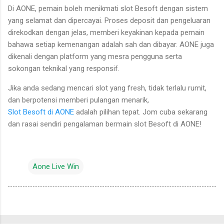
Di AONE, pemain boleh menikmati slot Besoft dengan sistem
yang selamat dan dipercayai. Proses deposit dan pengeluaran
direkodkan dengan jelas, memberi keyakinan kepada pemain
bahawa setiap kemenangan adalah sah dan dibayar. AONE juga
dikenali dengan platform yang mesra pengguna serta
sokongan teknikal yang responsif.
Jika anda sedang mencari slot yang fresh, tidak terlalu rumit,
dan berpotensi memberi pulangan menarik,
Slot Besoft di AONE
adalah pilihan tepat. Jom cuba sekarang
dan rasai sendiri pengalaman bermain slot Besoft di AONE!
Aone Live Win