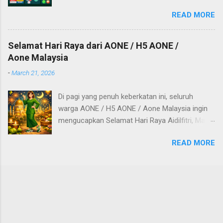
Agent 🔥 Pantas dalam urusan kewangan🔥
READ MORE
Selamat, boleh dipercayai
—————————————————— 💫 Pelbagai
permainan untuk dipilih💫 Senang digunakan 🏦
Selamat Hari Raya dari AONE / H5 AONE /
Banyak cara untuk Deposit🏦Pengurusan
Aone Malaysia
selamat 📲Klik pautan untuk daftar percuma 👉
-
March 21, 2026
【Side Panel】 ⏬ Muat turun aplikasi⏬ 👉 Side
Panel #AoneGlobalGaming #AONE
Di pagi yang penuh keberkatan ini, seluruh
warga AONE / H5 AONE / Aone Malaysia ingin
mengucapkan Selamat Hari Raya Aidilfitri, Maaf
Zahir & Batin kepada semua pelanggan, rakan
READ MORE
niaga, dan sahabat setia kami di seluruh
Malaysia. Hari Raya bukan sekadar perayaan—ia
adalah masa untuk kita kembali kepada fitrah,
mempererat hubungan, dan menghargai setiap
rezeki yang dikurniakan. Dalam kesibukan
membina bisnes dan mengejar impian, inilah
waktu terbaik untuk kita berhenti seketika,