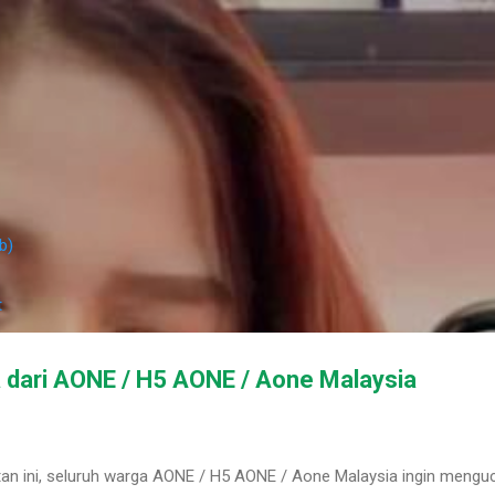
Skip to main content
b)
t
 dari AONE / H5 AONE / Aone Malaysia
tan ini, seluruh warga AONE / H5 AONE / Aone Malaysia ingin meng