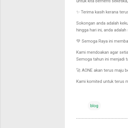
untuk kita berhenti seketika
✨ Terima kasih kerana te
Sokongan anda adalah kekua
hingga hari ini, anda adala
💚 Semoga Raya ini memba
Kami mendoakan agar setiap 
Semoga tahun ini menjadi t
🚀 AONE akan terus maju 
Kami komited untuk terus me
blog