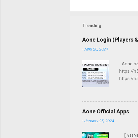
Trending
Aone Login (Players 
-
April 20, 2024
Aone h5 
https://
https://
https://
https://
back to t
Aone Official Apps
-
January 25, 2024
【𝐀𝐎𝐍𝐄