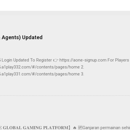
& Agents) Updated
Login Updated To Register 👉 https://aone-signup.com For Players 
h5.a1play332.com/#/contents/pages/home 2.
h5.a1play331.com/#/contents/pages/home 3.
h5.a1play330.com/#/contents/pages/home Agent (Back Office) 1.
a133sh.com/Account/BO_Login 2. https://a133ag.com/Account/BO_L
his page if you want to know about Aone Global Gaming Latest Links
 𝐆𝐋𝐎𝐁𝐀𝐋 𝐆𝐀𝐌𝐈𝐍𝐆 𝐏𝐋𝐀𝐓𝐅𝐎𝐑𝐌】🔥 🆙Ganjaran permainan s