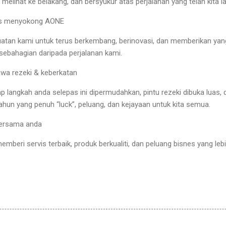
, melihat ke belakang, dan bersyukur atas perjalanan yang telah kita lal
rus menyokong AONE
tan kami untuk terus berkembang, berinovasi, dan memberikan yang 
h sebahagian daripada perjalanan kami.
wa rezeki & keberkatan
langkah anda selepas ini dipermudahkan, pintu rezeki dibuka luas, d
ahun yang penuh “luck”, peluang, dan kejayaan untuk kita semua.
bersama anda
mberi servis terbaik, produk berkualiti, dan peluang bisnes yang le