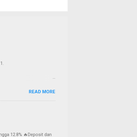
1.
READ MORE
ogin You can either come
.
ehingga 12.8% 🔥Deposit dan