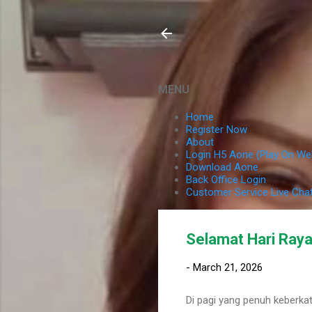
MENU
Home
Register Now
About
Login H5 Aone (Play On We
Download Aone
Back Office Login
Customer Service Live Cha
Selamat Hari Raya
-
March 21, 2026
Di pagi yang penuh keberka