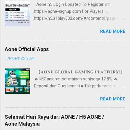
Aone h5 Login Updated To Register 👉
https://aone-signup.com For Players 1.
https://h5.a1play332.com/#/contents/pages/h
ome 2.
READ MORE
https://h5.a1play331.com/#/contents/pages/h
ome 3.
https://h5.a1play330.com/#/contents/pages/h
Aone Official Apps
ome Agent (Back Office) 1.
-
January 25, 2024
https://a133sh.com/Account/BO_Login 2.
https://a133ag.com/Account/BO_Login You
【𝐀𝐎𝐍𝐄 𝐆𝐋𝐎𝐁𝐀𝐋 𝐆𝐀𝐌𝐈𝐍𝐆 𝐏𝐋𝐀𝐓𝐅𝐎𝐑𝐌】
can either come back to this page if you want
🔥 🆙Ganjaran permainan sehingga 12.8% 🔥
to know about Aone Global Gaming Latest
Deposit dan Cuci sendiri🔥Tak perlu melalui
Links.
Agent 🔥 Pantas dalam urusan kewangan🔥
READ MORE
Selamat, boleh dipercayai
—————————————————— 💫 Pelbagai
permainan untuk dipilih💫 Senang digunakan 🏦
Selamat Hari Raya dari AONE / H5 AONE /
Banyak cara untuk Deposit🏦Pengurusan
Aone Malaysia
selamat 📲Klik pautan untuk daftar percuma 👉