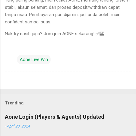
stabil, akaun selamat, dan proses deposit/withdraw cepat
tanpa risau. Pembayaran pun dijamin, jadi anda boleh main
confident sampai puas.
Nak try nasib juga? Jom join AONE sekarang! ✅🎰
Aone Live Win
Trending
Aone Login (Players & Agents) Updated
-
April 20, 2024