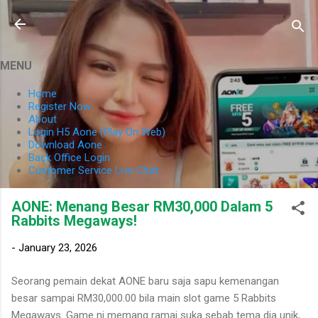
Skip to main content
MENU
Home
Register Now
About
Login H5 Aone (Play On Web)
Download Aone
Back Office Login
Customer Service Live Chat
AONE: Menang Besar RM30,000 Dalam 5
Rabbits Megaways!
-
January 23, 2026
Seorang pemain dekat AONE baru saja sapu kemenangan
besar sampai RM30,000.00 bila main slot game 5 Rabbits
Megaways. Game ni memang ramai suka sebab tema dia unik,