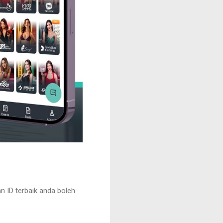
 ID terbaik anda boleh