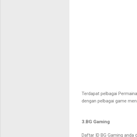
Terdapat pelbagai Permaina
dengan pelbagai game menar
3.BG Gaming
Daftar ID BG Gaming anda di