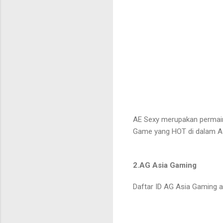
AE Sexy merupakan perma
Game yang HOT di dalam Ae S
2.AG Asia Gaming
Daftar ID AG Asia Gaming an