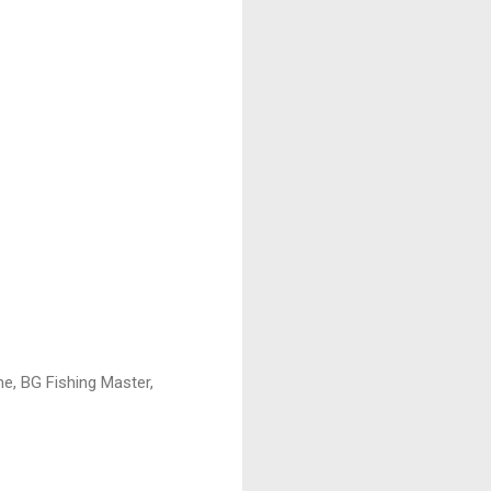
e, BG Fishing Master,