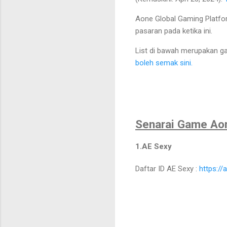
Aone Global Gaming Platfo
pasaran pada ketika ini.
List di bawah merupakan g
boleh semak sini.
Senarai Game Ao
1.AE Sexy
Daftar ID AE Sexy :
https://