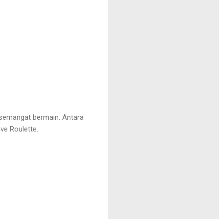
rsemangat bermain. Antara
ve Roulette.