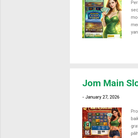
Per
seo
mod
men
yan
bon
apa
kem
wit
pem
kes
Jom Main Slo
...
-
January 27, 2026
Pro
bai
gra
pil