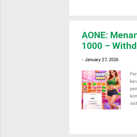
gam
tra
key
For
AONE: Menan
1000 – With
-
January 27, 2026
Per
ker
pem
kom
sis
men
ses
bes
ber