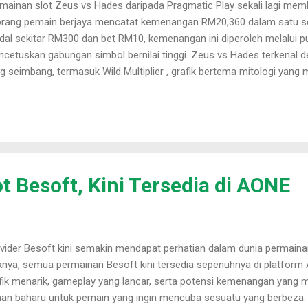
mainan slot Zeus vs Hades daripada Pragmatic Play sekali lagi mem
rang pemain berjaya mencatat kemenangan RM20,360 dalam satu s
al sekitar RM300 dan bet RM10, kemenangan ini diperoleh melalui p
cetuskan gabungan simbol bernilai tinggi. Zeus vs Hades terkenal
g seimbang, termasuk Wild Multiplier , grafik bertema mitologi yang 
us yang konsisten. Dalam sesi ini, pemain berjaya memanfaatkan
bila simbol Wild muncul berulang kali semasa Free Spins, sekaligus
enangan dengan ketara. Selain kemenangan besar, satu lagi perkara 
hdrawal yang lancar dan cepat, tanpa sebarang masalah teknikal. I
ilihan platform yang stabil memainkan peranan besar dalam penga
eluruhan, kemenangan RM20,360 ini menunjukkan bahawa Pragmatic
t Besoft, Kini Tersedia di AONE
vider Besoft kini semakin mendapat perhatian dalam dunia permainan 
knya, semua permainan Besoft kini tersedia sepenuhnya di platfor
fik menarik, gameplay yang lancar, serta potensi kemenangan yang 
ihan baharu untuk pemain yang ingin mencuba sesuatu yang berbeza. 