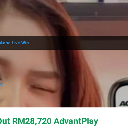
Skip to main content
Aone Live Win
b)
t
Out RM28,720 AdvantPlay