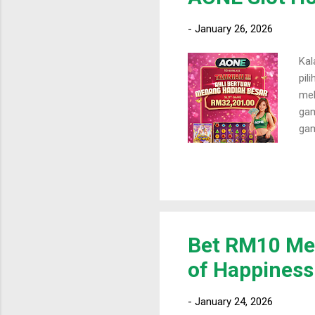
-
January 26, 2026
Kal
pil
mel
gam
gam
kem
leb
Men
log
luc
Bet RM10 Me
of Happiness
-
January 24, 2026