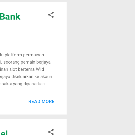
tan. Ini membuktikan
gan grafik berw...
 Bank
tu platform permainan
ni, seorang pemain berjaya
nan slot bertema Wild
rjaya dikeluarkan ke akaun
ansaksi yang dipaparkan
pantas dan selamat. Ini
itikberatkan kepercayaan
READ MORE
yang stabil, pilihan
ang RM25,170 Selain itu,
mainan yang menarik, dan
n berkong...
e!