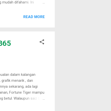
 mudah difahami. Ini
in berpengalaman. Selain
enjadikan setiap pusingan
READ MORE
ngan sistem yang selamat
s, memberi keyakinan
E juga dikenali dengan
Jika anda...
365
bualan dalam kalangan
grafik menarik , dan
nya sekarang, ada lagi
ainan, Fortune Tiger mampu
g betul. Walaupun saiz bet
anya apabila simbol
encabar nasib mereka di